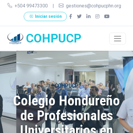
+504 99473300
|
gestiones@cohpucphn.org
Iniciar sesión
COHPUCP
COHPUCP
Colegio Hondureño
de Profesionales
Universitarios en